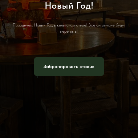
Новый Год!
Празднуем Новый Год в кельтском стиле! Все англичане будут
перепиты!
Забронировать столик