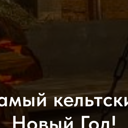
амый кельтск
Новый Год!